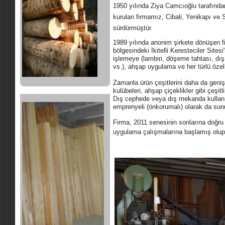
1950 yılında Ziya Camcıoğlu tarafından
kurulan firmamız, Cibali, Yenikapı ve Si
sürdürmüştür.
1989 yılında anonim şirkete dönüşen fi
bölgesindeki
İkitelli Keresteciler Site
işlemeye (lambiri, döşem
e tahtası, dı
vs.), ahşap uygulama ve her türlü özel
Zamanla ürün çeşitlerini daha da geni
kulübeleri, ahşap çiçeklikler gibi çeşit
Dış cephede veya dış mekanda kullanı
emprenyeli (önkorumalı) olarak da sun
Firma, 2011 senesinin sonlarına doğru
uygulama çalışmalarına başlamış olup 