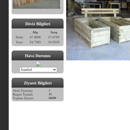
Döviz Bilgileri
Alış
Satış
Dolar
47.4896
47.6799
Euro
54.7365
54.9559
Hava Durumu
Ziyaret Bilgileri
Aktif Ziyaretçi
1
Bugün Toplam
33
Toplam Ziyaret
66690